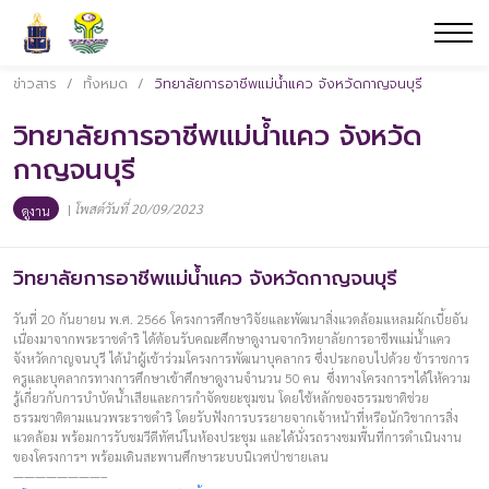
ข่าวสาร
/
ทั้งหมด
/
วิทยาลัยการอาชีพแม่น้ำแคว จังหวัดกาญจนบุรี
วิทยาลัยการอาชีพแม่น้ำแคว จังหวัด
กาญจนบุรี
|
โพสต์วันที่ 20/09/2023
ดูงาน
วิทยาลัยการอาชีพแม่น้ำแคว จังหวัดกาญจนบุรี
วันที่ 20 กันยายน พ.ศ. 2566 โครงการศึกษาวิจัยและพัฒนาสิ่งแวดล้อมแหลมผักเบี้ยอัน
เนื่องมาจากพระราชดำริ ได้ต้อนรับคณะศึกษาดูงานจากวิทยาลัยการอาชีพแม่น้ำแคว
จังหวัดกาญจนบุรี ได้นำผู้เข้าร่วมโครงการพัฒนาบุคลากร ซึ่งประกอบไปด้วย ข้าราชการ
ครูและบุคลากรทางการศึกษาเข้าศึกษาดูงานจำนวน 50 คน ซึ่งทางโครงการฯได้ให้ความ
รู้เกี่ยวกับการบำบัดน้ำเสียและการกำจัดขยะชุมชน โดยใช้หลักของธรรมชาติช่วย
ธรรมชาติตามแนวพระราชดำริ โดยรับฟังการบรรยายจากเจ้าหน้าที่หรือนักวิชาการสิ่ง
แวดล้อม พร้อมการรับชมวีดีทัศน์ในห้องประชุม และได้นั่งรถรางชมพื้นที่การดำเนินงาน
ของโครงการฯ พร้อมเดินสะพานศึกษาระบบนิเวศป่าชายเลน
————————–