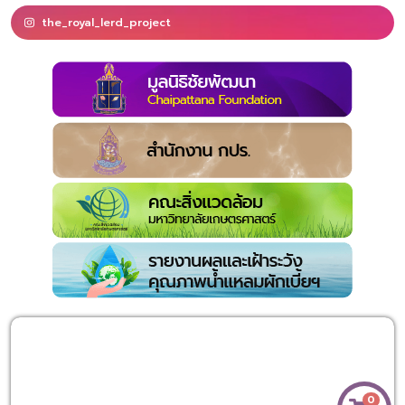
the_royal_lerd_project
0