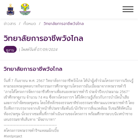
ข่าวสาร
/
ทั้งหมด
/
วิทยาลัยการอาชีพวังไกล
วิทยาลัยการอาชีพวังไกล
|
โพสต์วันที่ 07/09/2024
ดูงาน
วิทยาลัยการอาชีพวังไกล
วันที่ 7 กันยายน พ.ศ. 2567 วิทยาลัยการอาชีพวังไกล ได้นำผู้เข้าร่วมโครงการการเรียนรู้
ตามรอยพระยุคคลบาทกิจกรรมการศึกษาดูงานโครงการอันเนื่องมาจากพระราชดำริ
“ภายใต้โครงการจัดการอาชีวศึกษาเพื่อสนองพระราชดำริ ประจำปีงบประมาณ 2567”
เข้าศึกษาดูงาน จำนวน 74 คน ซึ่งทางโครงการฯ ได้ให้ความรู้เกี่ยวกับการบำบัดน้ำเสีย
และการกำจัดขยะชุมชน โดยใช้หลักของธรรมชาติช่วยธรรมชาติตามแนวพระราชดำริ โดย
รับฟังการบรรยายจากเจ้าหน้าที่ประชาสัมพันธ์/นักวิชาการสิ่งแวดล้อม รับชมวีดิทัศน์ใน
ห้องประชุม นั่งรถรางชมพื้นที่การดำเนินงานของโครงการ พร้อมศึกษาระบบนิเวศป่าชาย
เลนธรรมชาติเส้นทาง “มัจฉาบาทา”
————————–————————–
#โครงการพระราชดำริฯแหลมผักเบี้ย
#lerdproject