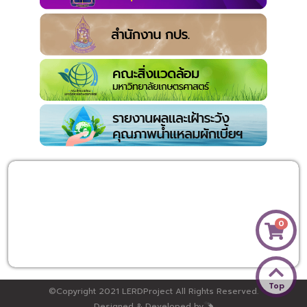
0
Top
©Copyright 2021 LERDProject All Rights Reserved.
Designed & Developed by