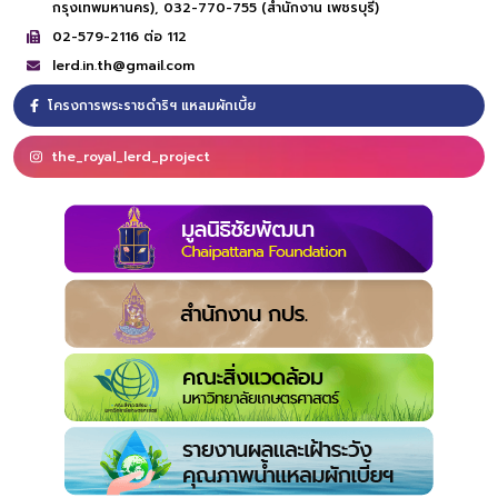
กรุงเทพมหานคร),
032-770-755 (สำนักงาน เพชรบุรี)
02-579-2116 ต่อ 112
lerd.in.th@gmail.com
โครงการพระราชดำริฯ แหลมผักเบี้ย
the_royal_lerd_project