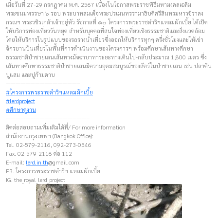
เมื่อวันที่ 27-29 กรกฎาคม พ.ศ. 2567 เนื่องในโอกาสพระราชพิธีมหามงคลเฉลิม
พระชนมพรรษา ๖ รอบ พระบาทสมเด็จพระปรเมนทรรามาธิบดีศรีสินทรมหาวชิราลง
กรณฯ พระวชิรเกล้าเจ้าอยู่หัว รัชกาลที่ ๑๐ โครงการพระราชดำริฯแหลมผักเบี้ย ได้เปิด
ให้บริการท่องเที่ยววันหยุด สำหรับบุคคลที่สนใจท่องเที่ยวเชิงธรรมชาติและสิ่งแวดล้อม
โดยให้บริการในรูปแบบของรถรางนำเที่ยวซึ่งออกให้บริการทุกๆ ครึ่งชั่วโมงและให้เช่า
จักรยานปั่นเที่ยวในพื้นที่การดำเนินงานของโครงการฯ พร้อมศึกษาเส้นทางศึกษา
ธรรมชาติป่าชายเลนเส้นทางมัจฉาบาทาระยะทางเดินไป-กลับประมาณ 1,800 เมตร ซึ่ง
เส้นทางศึกษาธรรมชาติป่าชายเลนมีความอุดมสมบูรณ์ของสัตว์ในป่าชายเลน เช่น ปลาตีน
ปูแสม และปูก้ามดาบ
————————–——————–
#โครงการพระราชดำริฯแหลมผักเบี้ย
#lerdproject
#ศึกษาดูงาน
————————–————————–
ติดต่อสอบถามเพิ่มเติมได้ที่/ For more information
สำนักงานกรุงเทพฯ (Bangkok Office):
Tel. 02-579-2116, 092-273-0546
Fax. 02-579-2116 ต่อ 112
E-mail:
lerd.in.th
@gmail.com
FB. โครงการพระราชดำริฯ แหลมผักเบี้ย
IG. the_royal_lerd_project