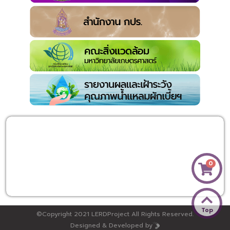
0
Top
©Copyright 2021 LERDProject All Rights Reserved.
Designed & Developed by