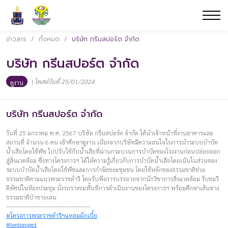
ข่าวสาร
/
ทั้งหมด
/
บริษัท กรีนสปอร์ต จำกัด
บริษัท กรีนสปอร์ต จำกัด
|
โพสต์วันที่ 25/01/2024
ดูงาน
บริษัท กรีนสปอร์ต จำกัด
วันที่ 25 มกราคม พ.ศ. 2567 บริษัท กรีนสปอร์ต จำกัด ได้นำเจ้าหน้าที่งานอาคารและ
สถานที่ จำนวน 6 คน เข้าศึกษาดูงาน เนื่องจากบริษัทมีความสนใจในการนำระบบบำบัด
น้ำเสียโดยใช้พืช ไปปรับใช้กับน้ำเสียที่ผ่านกระบวนการบำบัดของโรงงานก่อนปล่อยออก
สู่สิ่งแวดล้อม ซึ่งทางโครงการฯ ได้ให้ความรู้เกี่ยวกับการบำบัดน้ำเสียโดยเน้นในส่วนของ
ระบบบำบัดน้ำเสียโดยใช้พืชและการกำจัดขยะชุมชน โดยใช้หลักของธรรมชาติช่วย
ธรรมชาติตามแนวพระราชดำริ โดยรับฟังการบรรยายจากนักวิชาการสิ่งแวดล้อม รับชมวี
ดิทัศน์ในห้องประชุม นั่งรถรางชมพื้นที่การดำเนินงานของโครงการฯ พร้อมศึกษาเส้นทาง
ธรรมชาติป่าชายเลน
————————–————————
#โครงการพระราชดำริฯแหลมผักเบี้ย
#lerdproject