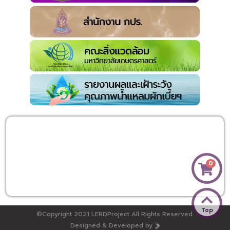
0
Top
©Copyright 2021 LERDProject All Rights Reserved.
Designed & Developed by