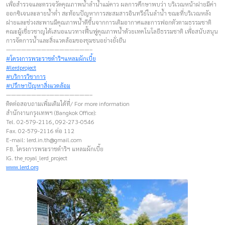
เพื่อสำรวจและตรวจวัดคุณภาพน้ำลำน้ำแม่คาว ผลการศึกษาพบว่า บริเวณหน้าฝายมีค่า
ออกซิเจนละลายน้ำต่ำ สะท้อนปัญหาการสะสมสารอินทรีย์ในลำน้ำ ขณะที่บริเวณหลัง
ฝายและช่วงสะพานมีคุณภาพน้ำดีขึ้นจากการเติมอากาศและการฟอกตัวตามธรรมชาติ
คณะผู้เชี่ยวชาญได้เสนอแนวทางฟื้นฟูคุณภาพน้ำด้วยเทคโนโลยีธรรมชาติ เพื่อสนับสนุน
การจัดการน้ำและสิ่งแวดล้อมของชุมชนอย่างยั่งยืน
————————–————————–
#โครงการพระราชดำริฯแหลมผักเบี้ย
#lerdproject
#บริการวิชาการ
#ปรึกษาปัญหาสิ่งแวดล้อม
————————–————————–
ติดต่อสอบถามเพิ่มเติมได้ที่/ For more information
สำนักงานกรุงเทพฯ (Bangkok Office):
Tel. 02-579-2116, 092-273-0546
Fax. 02-579-2116 ต่อ 112
E-mail:
lerd.in.th@gmail.com
FB. โครงการพระราชดำริฯ แหลมผักเบี้ย
IG. the_royal_lerd_project
www.lerd.org