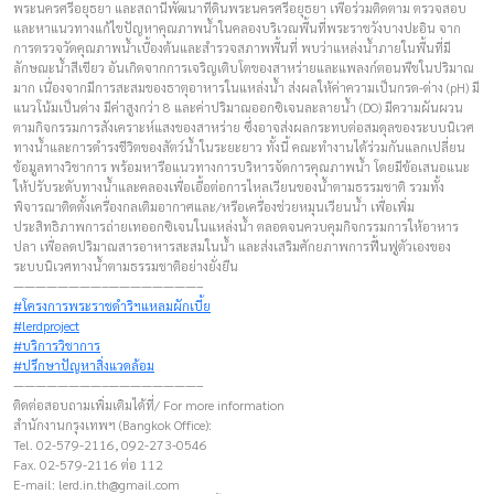
พระนครศรีอยุธยา และสถานีพัฒนาที่ดินพระนครศรีอยุธยา เพื่อร่วมติดตาม ตรวจสอบ
และหาแนวทางแก้ไขปัญหาคุณภาพน้ำในคลองบริเวณพื้นที่พระราชวังบางปะอิน จาก
การตรวจวัดคุณภาพน้ำเบื้องต้นและสำรวจสภาพพื้นที่ พบว่าแหล่งน้ำภายในพื้นที่มี
ลักษณะน้ำสีเขียว อันเกิดจากการเจริญเติบโตของสาหร่ายและแพลงก์ตอนพืชในปริมาณ
มาก เนื่องจากมีการสะสมของธาตุอาหารในแหล่งน้ำ ส่งผลให้ค่าความเป็นกรด-ด่าง (pH) มี
แนวโน้มเป็นด่าง มีค่าสูงกว่า 8 และค่าปริมาณออกซิเจนละลายน้ำ (DO) มีความผันผวน
ตามกิจกรรมการสังเคราะห์แสงของสาหร่าย ซึ่งอาจส่งผลกระทบต่อสมดุลของระบบนิเวศ
ทางน้ำและการดำรงชีวิตของสัตว์น้ำในระยะยาว ทั้งนี้ คณะทำงานได้ร่วมกันแลกเปลี่ยน
ข้อมูลทางวิชาการ พร้อมหารือแนวทางการบริหารจัดการคุณภาพน้ำ โดยมีข้อเสนอแนะ
ให้ปรับระดับทางน้ำและคลองเพื่อเอื้อต่อการไหลเวียนของน้ำตามธรรมชาติ รวมทั้ง
พิจารณาติดตั้งเครื่องกลเติมอากาศและ/หรือเครื่องช่วยหมุนเวียนน้ำ เพื่อเพิ่ม
ประสิทธิภาพการถ่ายเทออกซิเจนในแหล่งน้ำ ตลอดจนควบคุมกิจกรรมการให้อาหาร
ปลา เพื่อลดปริมาณสารอาหารสะสมในน้ำ และส่งเสริมศักยภาพการฟื้นฟูตัวเองของ
ระบบนิเวศทางน้ำตามธรรมชาติอย่างยั่งยืน
————————–————————–
#โครงการพระราชดำริฯแหลมผักเบี้ย
#lerdproject
#บริการวิชาการ
#ปรึกษาปัญหาสิ่งแวดล้อม
————————–————————–
ติดต่อสอบถามเพิ่มเติมได้ที่/ For more information
สำนักงานกรุงเทพฯ (Bangkok Office):
Tel. 02-579-2116, 092-273-0546
Fax. 02-579-2116 ต่อ 112
E-mail:
lerd.in.th@gmail.com