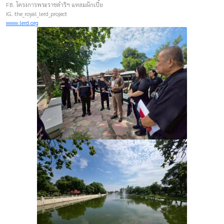
FB. โครงการพระราชดำริฯ แหลมผักเบี้ย
IG. the_royal_lerd_project
www.lerd.org