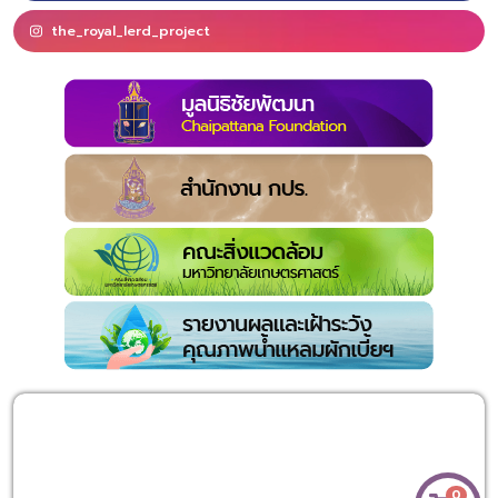
the_royal_lerd_project
0