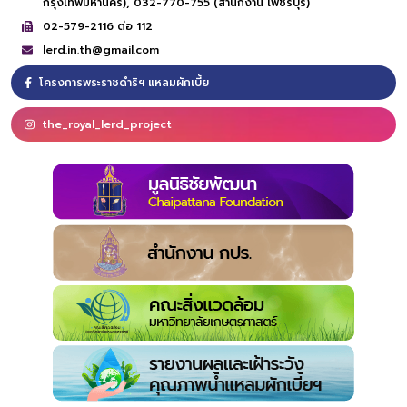
กรุงเทพมหานคร),
032-770-755 (สำนักงาน เพชรบุรี)
02-579-2116 ต่อ 112
lerd.in.th@gmail.com
โครงการพระราชดำริฯ แหลมผักเบี้ย
the_royal_lerd_project