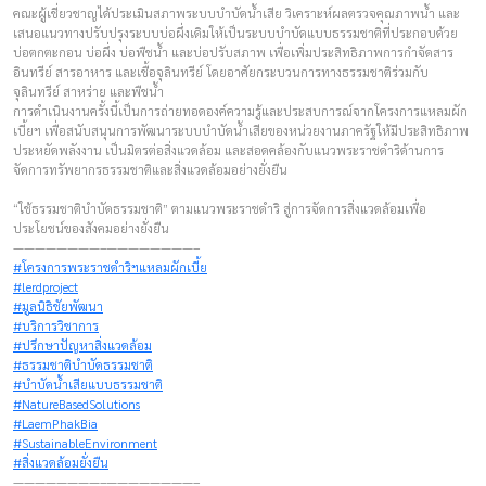
คณะผู้เชี่ยวชาญได้ประเมินสภาพระบบบำบัดน้ำเสีย วิเคราะห์ผลตรวจคุณภาพน้ำ และ
เสนอแนวทางปรับปรุงระบบบ่อผึ่งเดิมให้เป็นระบบบำบัดแบบธรรมชาติที่ประกอบด้วย
บ่อตกตะกอน บ่อผึ่ง บ่อพืชน้ำ และบ่อปรับสภาพ เพื่อเพิ่มประสิทธิภาพการกำจัดสาร
อินทรีย์ สารอาหาร และเชื้อจุลินทรีย์ โดยอาศัยกระบวนการทางธรรมชาติร่วมกับ
จุลินทรีย์ สาหร่าย และพืชน้ำ
การดำเนินงานครั้งนี้เป็นการถ่ายทอดองค์ความรู้และประสบการณ์จากโครงการแหลมผัก
เบี้ยฯ เพื่อสนับสนุนการพัฒนาระบบบำบัดน้ำเสียของหน่วยงานภาครัฐให้มีประสิทธิภาพ
ประหยัดพลังงาน เป็นมิตรต่อสิ่งแวดล้อม และสอดคล้องกับแนวพระราชดำริด้านการ
จัดการทรัพยากรธรรมชาติและสิ่งแวดล้อมอย่างยั่งยืน
“ใช้ธรรมชาติบำบัดธรรมชาติ” ตามแนวพระราชดำริ สู่การจัดการสิ่งแวดล้อมเพื่อ
ประโยชน์ของสังคมอย่างยั่งยืน
————————–————————–
#โครงการพระราชดำริฯแหลมผักเบี้ย
#lerdproject
#มูลนิธิชัยพัฒนา
#บริการวิชาการ
#ปรึกษาปัญหาสิ่งแวดล้อม
#ธรรมชาติบำบัดธรรมชาติ
#บำบัดน้ำเสียแบบธรรมชาติ
#NatureBasedSolutions
#LaemPhakBia
#SustainableEnvironment
#สิ่งแวดล้อมยั่งยืน
————————–————————–