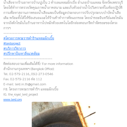
น้ำเสียจากร้านอาหารบ้านปูเป็น 2 ตำบลแหลมผักเบี้ย อำเภอบ้านแหลม จังหวัดเพชรบุรี
โดยได้ทำการตรวจวัดคุณภาพน้ำภาคสนาม และเก็บตัวอย่างน้ำไปวิเคราะห์ในห้องปฏิบัติ
การเพื่อหาสถานภาพของน้ำเสียและเป็นข้อมูลประกอบการปรับปรุงระบบบำบัดน้ำเสีย
เดิม พร้อมทั้งได้ให้ข้อเสนอแนะให้ร้านค้าทำการคัดแยกขยะ โดยนำขยะอินทรีย์และไขมัน
จากถังดักไขมันในร้านอาหารไปหมักด้วยเทคโนโลยีกล่องคอนกรีตกำจัดขยะของโครง
การฯ
————————–————————–
#โครงการพระราชดำริฯแหลมผักเบี้ย
#lerdproject
#บริการวิชาการ
#ปรึกษาปัญหาสิ่งแวดล้อม
————————–————————–
ติดต่อสอบถามเพิ่มเติมได้ที่/ For more information
สำนักงานกรุงเทพฯ (Bangkok Office):
Tel. 02-579-2116, 092-273-0546
Fax. 02-579-2116 ต่อ 112
E-mail:
lerd.in.th@gmail.com
FB. โครงการพระราชดำริฯ แหลมผักเบี้ย
IG. the_royal_lerd_project
www.lerd.org