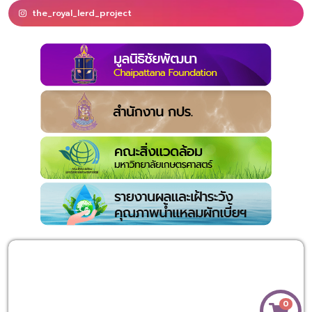
the_royal_lerd_project
0