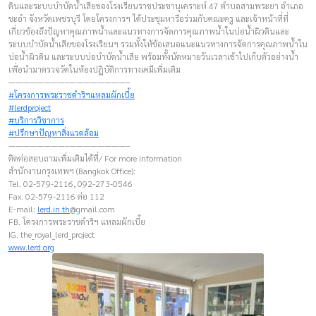
ดินและระบบบำบัดน้ำเสียของโรงเรียนราชประชานุเคราะห์ 47 ตำบลสามพระยา อำเภอ
ชะอำ จังหวัดเพชรบุรี โดยโครงการฯ ได้ประชุมหารือร่วมกับคณะครู และเจ้าหน้าที่ที่
เกี่ยวข้องถึงปัญหาคุณภาพน้ำและแนวทางการจัดการคุณภาพน้ำในบ่อน้ำผิวดินและ
ระบบบำบัดน้ำเสียของโรงเรียนฯ รวมทั้งให้ข้อเสนอแนะแนวทางการจัดการคุณภาพน้ำใน
บ่อน้ำผิวดิน และระบบบ่อบำบัดน้ำเสีย พร้อมทั้งนัดหมายวันเวลาเข้าไปเก็บตัวอย่างน้ำ
เพื่อนำมาตรวจวัดในห้องปฏิบัติการทางเคมีเพิ่มเติม
————————–————————–
#โครงการพระราชดำริฯแหลมผักเบี้ย
#lerdproject
#บริการวิชาการ
#ปรึกษาปัญหาสิ่งแวดล้อม
————————–————————–
ติดต่อสอบถามเพิ่มเติมได้ที่/ For more information
สำนักงานกรุงเทพฯ (Bangkok Office):
Tel. 02-579-2116, 092-273-0546
Fax. 02-579-2116 ต่อ 112
E-mail:
lerd.in.th
@gmail.com
FB. โครงการพระราชดำริฯ แหลมผักเบี้ย
IG. the_royal_lerd_project
www.lerd.org