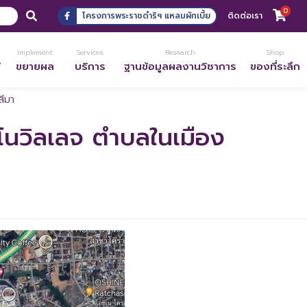
0
โครงการพระราชดำริฯ แหลมผักเบี้ย
ติดต่อเรา
Implement
Services
Research
Shop
้
ขยายผล
บริการ
ฐานข้อมูลผลงานวิชาการ
ของที่ระลึก
สีมา
คโนวิลเลจ ตำบลในเมือง