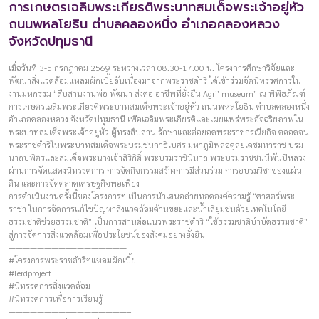
การเกษตรเฉลิมพระเกียรติพระบาทสมเด็จพระเจ้าอยู่หัว
ถนนพหลโยธิน ตำบลคลองหนึ่ง อำเภอคลองหลวง
จังหวัดปทุมธานี
เมื่อวันที่ 3-5 กรกฎาคม 2569 ระหว่างเวลา 08.30-17.00 น. โครงการศึกษาวิจัยและ
พัฒนาสิ่งแวดล้อมแหลมผักเบี้ยอันเนื่องมาจากพระราชดำริ ได้เข้าร่วมจัดนิทรรศการใน
งานมหกรรม “สืบสานงานพ่อ พัฒนา ส่งต่อ อาชีพที่ยั่งยืน Agri’ museum” ณ พิพิธภัณฑ์
การเกษตรเฉลิมพระเกียรติพระบาทสมเด็จพระเจ้าอยู่หัว ถนนพหลโยธิน ตำบลคลองหนึ่ง
อำเภอคลองหลวง จังหวัดปทุมธานี เพื่อเฉลิมพระเกียรติและเผยแพร่พระอัจฉริยภาพใน
พระบาทสมเด็จพระเจ้าอยู่หัว ผู้ทรงสืบสาน รักษาและต่อยอดพระราชกรณียกิจ ตลอดจน
พระราชดำริในพระบาทสมเด็จพระบรมชนกาธิเบศร มหาภูมิพลอดุลยเดชมหาราช บรม
นาถบพิตรและสมเด็จพระนางเจ้าสิริกิติ์ พระบรมราชินีนาถ พระบรมราชชนนีพันปีหลวง
ผ่านการจัดแสดงนิทรรศการ การจัดกิจกรรมสร้างการมีส่วนร่วม การอบรมวิชาของแผ่น
ดิน และการจัดตลาดเศรษฐกิจพอเพียง
การดำเนินงานครั้งนี้ของโครงการฯ เป็นการนำเสนอถ่ายทอดองค์ความรู้ “ศาสตร์พระ
ราชา ในการจัดการแก้ไขปัญหาสิ่งแวดล้อมด้านขยะและน้ำเสียุมชนด้วยเทคโนโลยี
ธรรมชาติช่วยธรรมชาติ” เป็นการสานต่อแนวพระราชดำริ “ใช้ธรรมชาติบำบัดธรรมชาติ”
สู่การจัดการสิ่งแวดล้อมเพื่อประโยชน์ของสังคมอย่างยั่งยืน
————————–————————
#โครงการพระราชดำริฯแหลมผักเบี้ย
#lerdproject
#นิทรรศการสิ่งแวดล้อม
#นิทรรศการเพื่อการเรียนรู้
————————–————————–