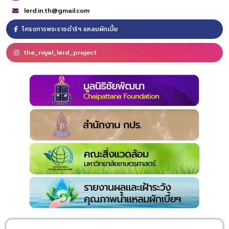
lerd.in.th@gmail.com
โครงการพระราชดำริฯ แหลมผักเบี้ย
the_royal_lerd_project