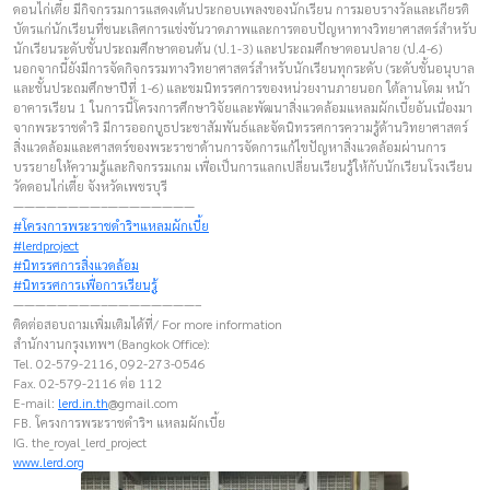
ดอนไก่เตี้ย มีกิจกรรมการแสดงเต้นประกอบเพลงของนักเรียน การมอบรางวัลและเกียรติ
บัตรแก่นักเรียนที่ชนะเลิศการแข่งขันวาดภาพและการตอบปัญหาทางวิทยาศาสตร์สำหรับ
นักเรียนระดับชั้นประถมศึกษาตอนต้น (ป.1-3) และประถมศึกษาตอนปลาย (ป.4-6)
นอกจากนี้ยังมีการจัดกิจกรรมทางวิทยาศาสตร์สำหรับนักเรียนทุกระดับ (ระดับชั้นอนุบาล
และชั้นประถมศึกษาปีที่ 1-6) และชมนิทรรศการของหน่วยงานภายนอก ใต้ลานโดม หน้า
อาคารเรียน 1 ในการนี้โครงการศึกษาวิจัยและพัฒนาสิ่งแวดล้อมแหลมผักเบี้ยอันเนื่องมา
จากพระราชดำริ มีการออกบูธประชาสัมพันธ์และจัดนิทรรศการความรู้ด้านวิทยาศาสตร์
สิ่งแวดล้อมและศาสตร์ของพระราชาด้านการจัดการแก้ไขปัญหาสิ่งแวดล้อมผ่านการ
บรรยายให้ความรู้และกิจกรรมเกม เพื่อเป็นการแลกเปลี่ยนเรียนรู้ให้กับนักเรียนโรงเรียน
วัดดอนไก่เตี้ย จังหวัดเพชรบุรี
————————–————————
#โครงการพระราชดำริฯแหลมผักเบี้ย
#lerdproject
#นิทรรศการสิ่งแวดล้อม
#นิทรรศการเพื่อการเรียนรู้
————————–————————–
ติดต่อสอบถามเพิ่มเติมได้ที่/ For more information
สำนักงานกรุงเทพฯ (Bangkok Office):
Tel. 02-579-2116, 092-273-0546
Fax. 02-579-2116 ต่อ 112
E-mail:
lerd.in.th
@gmail.com
FB. โครงการพระราชดำริฯ แหลมผักเบี้ย
IG. the_royal_lerd_project
www.lerd.org