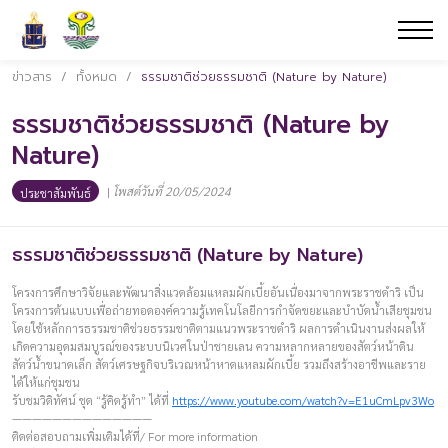
ข่าวสาร
/
ทั้งหมด
/
ธรรมชาติช่วยธรรมชาติ (Nature by Nature)
ธรรมชาติช่วยธรรมชาติ (Nature by
Nature)
|
โพสต์วันที่ 20/05/2024
ประชาสัมพันธ์
ธรรมชาติช่วยธรรมชาติ (Nature by Nature)
โครงการศึกษาวิจัยและพัฒนาสิ่งแวดล้อมแหลมผักเบี้ยอันเนื่องมาจากพระราชดำริ เป็น
โครงการต้นแบบเพื่อถ่ายทอดองค์ความรู้เทคโนโลยีการกำจัดขยะและบำบัดน้ำเสียชุมชน
โดยใช้หลักการธรรมชาติช่วยธรรมชาติตามแนวพระราชดำริ ผลการดำเนินงานส่งผลให้
เกิดความอุดมสมบูรณ์ของระบบนิเวศในป่าชายเลน ความหลากหลายของสัตว์หน้าดิน
สัตว์น้ำขนาดเล็ก สัตว์เศรษฐกิจบริเวณหน้าหาดแหลมผักเบี้ย รวมถึงสร้างอาชีพและราย
ได้ให้แก่ชุมชน
รับชมวิดิทัศน์ ชุด “รู้คิดรู้ทำ” ได้ที่
https://www.youtube.com/watch?v=E1uCmLpv3Wo
——————————————
ติดต่อสอบถามเพิ่มเติมได้ที่/ For more information