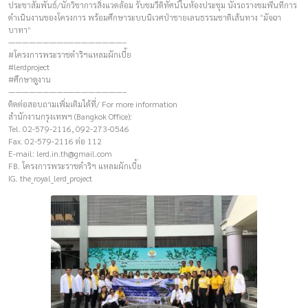
ประชาสัมพันธ์/นักวิชาการสิ่งแวดล้อม รับชมวีดิทัศน์ในห้องประชุม นั่งรถรางชมพื้นที่การ
ดำเนินงานของโครงการ พร้อมศึกษาระบบนิเวศป่าชายเลนธรรมชาติเส้นทาง “มัจฉา
บาทา”
————————–————————–
#โครงการพระราชดำริฯแหลมผักเบี้ย
#lerdproject
#ศึกษาดูงาน
————————–————————–
ติดต่อสอบถามเพิ่มเติมได้ที่/ For more information
สำนักงานกรุงเทพฯ (Bangkok Office):
Tel. 02-579-2116, 092-273-0546
Fax. 02-579-2116 ต่อ 112
E-mail:
lerd.in.th@gmail.com
FB. โครงการพระราชดำริฯ แหลมผักเบี้ย
IG. the_royal_lerd_project