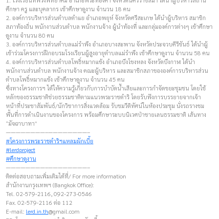
1. โรงเรียนทัพรั้งพิทยาคม อำเภอพระทองคำ จังหวัดนครราชสีมา ได้นำผู้บริหารสถาน
ศึกษา ครู และบุคลากร เข้าศึกษาดูงาน จำนวน 18 คน
2. องค์การบริหารส่วนตำบลตำแย อำเภอพยุห์ จังหวัดศรีสะเกษ ได้นำผู้บริหาร สมาชิก
สภาท้องถิ่น พนักงานส่วนตำบล พนักงานจ้าง ผู้นำท้องที่ และกลุ่มองค์การต่างๆ เข้าศึกษา
ดูงาน จำนวน 80 คน
3. องค์การบริหารส่วนตำบลแม่รำพึง อำเภอบางสะพาน จังหวัดประจวบคีรีขันธ์ ได้นำผู้
เข้าร่วมโครงการฝึกอบรมโรงเรียนผู้สูงอายุตำบลแม่รำพึง เข้าศึกษาดูงาน จำนวน 58 คน
4. องค์การบริหารส่วนตำบลโพธิ์หมากแข้ง อำเภอบึงโขงหลง จังหวัดบึงกาฬ ได้นำ
พนักงานส่วนตำบล พนักงานจ้าง คณะผู้บริหาร และสมาชิกสภาขององค์การบริหารส่วน
ตำบลโพธิ์หมากแข้ง เข้าศึกษาดูงาน จำนวน 45 คน
ซึ่งทางโครงการฯ ได้ให้ความรู้เกี่ยวกับการบำบัดน้ำเสียและการกำจัดขยะชุมชน โดยใช้
หลักของธรรมชาติช่วยธรรมชาติตามแนวพระราชดำริ โดยรับฟังการบรรยายจากเจ้า
หน้าที่ประชาสัมพันธ์/นักวิชาการสิ่งแวดล้อม รับชมวีดิทัศน์ในห้องประชุม นั่งรถรางชม
พื้นที่การดำเนินงานของโครงการ พร้อมศึกษาระบบนิเวศป่าชายเลนธรรมชาติ เส้นทาง
“มัจฉาบาทา”
————————–————————–
#โครงการพระราชดำริฯแหลมผักเบี้ย
#lerdproject
#ศึกษาดูงาน
————————–————————–
ติดต่อสอบถามเพิ่มเติมได้ที่/ For more information
สำนักงานกรุงเทพฯ (Bangkok Office):
Tel. 02-579-2116, 092-273-0546
Fax. 02-579-2116 ต่อ 112
E-mail:
lerd.in.th
@gmail.com