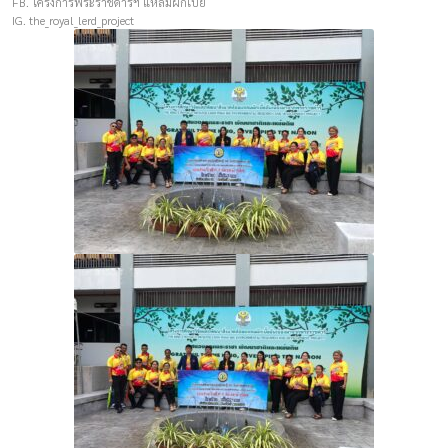
FB. โครงการพระราชดำริฯ แหลมผักเบี้ย
IG. the_royal_lerd_project