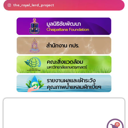
the_royal_lerd_project
0