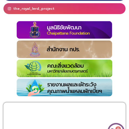
the_royal_lerd_project
0