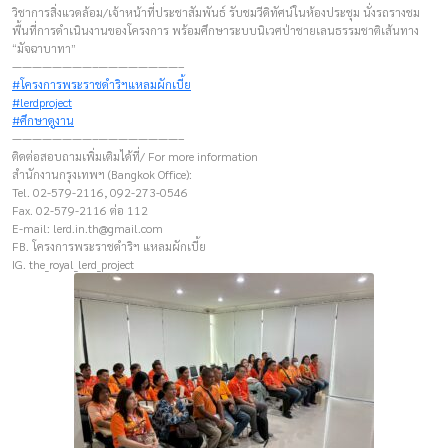
วิชาการสิ่งแวดล้อม/เจ้าหน้าที่ประชาสัมพันธ์ รับชมวีดิทัศน์ในห้องประชุม นั่งรถรางชม
พื้นที่การดำเนินงานของโครงการ พร้อมศึกษาระบบนิเวศป่าชายเลนธรรมชาติเส้นทาง
“มัจฉาบาทา”
————————–————————–
#โครงการพระราชดำริฯแหลมผักเบี้ย
#lerdproject
#ศึกษาดูงาน
————————–————————–
ติดต่อสอบถามเพิ่มเติมได้ที่/ For more information
สำนักงานกรุงเทพฯ (Bangkok Office):
Tel. 02-579-2116, 092-273-0546
Fax. 02-579-2116 ต่อ 112
E-mail:
lerd.in.th@gmail.com
FB. โครงการพระราชดำริฯ แหลมผักเบี้ย
IG. the_royal_lerd_project