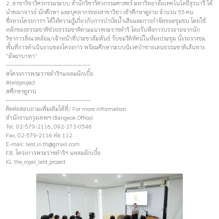
2. สาขาวิชาวิศวกรรมระบบ สำนักวิชาวิศวกรรมศาสตร์ มหาวิทยาลัยเทคโนโลยีสุรนารี ได้
นำคณาจารย์ นักศึกษา และบุคลากรของสาขาวิชา เข้าศึกษาดูงาน จำนวน 55 คน
ซึ่งทางโครงการฯ ได้ให้ความรู้เกี่ยวกับการบำบัดน้ำเสียและการกำจัดขยะชุมชน โดยใช้
หลักของธรรมชาติช่วยธรรมชาติตามแนวพระราชดำริ โดยรับฟังการบรรยายจากนัก
วิชาการสิ่งแวดล้อม/เจ้าหน้าที่ประชาสัมพันธ์ รับชมวีดิทัศน์ในห้องประชุม นั่งรถรางชม
พื้นที่การดำเนินงานของโครงการ พร้อมศึกษาระบบนิเวศป่าชายเลนธรรมชาติเส้นทาง
“มัจฉาบาทา”
————————–————————–
#โครงการพระราชดำริฯแหลมผักเบี้ย
#lerdproject
#ศึกษาดูงาน
————————–————————–
ติดต่อสอบถามเพิ่มเติมได้ที่/ For more information
สำนักงานกรุงเทพฯ (Bangkok Office):
Tel. 02-579-2116, 092-273-0546
Fax. 02-579-2116 ต่อ 112
E-mail:
lerd.in.th@gmail.com
FB. โครงการพระราชดำริฯ แหลมผักเบี้ย
IG. the_royal_lerd_project