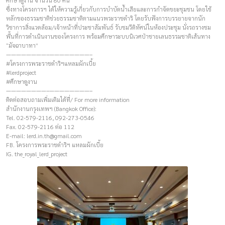
ศึกษาดูงาน จำนวน 80 คน
ซึ่งทางโครงการฯ ได้ให้ความรู้เกี่ยวกับการบำบัดน้ำเสียและการกำจัดขยะชุมชน โดยใช้
หลักของธรรมชาติช่วยธรรมชาติตามแนวพระราชดำริ โดยรับฟังการบรรยายจากนัก
วิชาการสิ่งแวดล้อม/เจ้าหน้าที่ประชาสัมพันธ์ รับชมวีดิทัศน์ในห้องประชุม นั่งรถรางชม
พื้นที่การดำเนินงานของโครงการ พร้อมศึกษาระบบนิเวศป่าชายเลนธรรมชาติเส้นทาง
“มัจฉาบาทา”
————————–————————–
#โครงการพระราชดำริฯแหลมผักเบี้ย
#lerdproject
#ศึกษาดูงาน
————————–————————–
ติดต่อสอบถามเพิ่มเติมได้ที่/ For more information
สำนักงานกรุงเทพฯ (Bangkok Office):
Tel. 02-579-2116, 092-273-0546
Fax. 02-579-2116 ต่อ 112
E-mail:
lerd.in.th@gmail.com
FB. โครงการพระราชดำริฯ แหลมผักเบี้ย
IG. the_royal_lerd_project