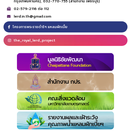
กรุงเทพมหานคร),
032-770-755 (สำนักงาน เพชรบุรี)
02-579-2116 ต่อ 112
lerd.in.th@gmail.com
โครงการพระราชดำริฯ แหลมผักเบี้ย
the_royal_lerd_project