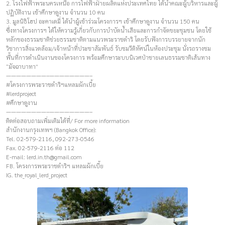
2. โรงไฟฟ้าพระนครเหนือ การไฟฟ้าฝ่ายผลิตแห่งประเทศไทย ได้นำคณะผู้บริหารและผู้
ปฏิบัติงาน เข้าศึกษาดูงาน จำนวน 10 คน
3. มูลนิธิโฮป อะคาเดมี่ ได้นำผู้เข้าร่วมโครงการฯ เข้าศึกษาดูงาน จำนวน 150 คน
ซึ่งทางโครงการฯ ได้ให้ความรู้เกี่ยวกับการบำบัดน้ำเสียและการกำจัดขยะชุมชน โดยใช้
หลักของธรรมชาติช่วยธรรมชาติตามแนวพระราชดำริ โดยรับฟังการบรรยายจากนัก
วิชาการสิ่งแวดล้อม/เจ้าหน้าที่ประชาสัมพันธ์ รับชมวีดิทัศน์ในห้องประชุม นั่งรถรางชม
พื้นที่การดำเนินงานของโครงการ พร้อมศึกษาระบบนิเวศป่าชายเลนธรรมชาติเส้นทาง
“มัจฉาบาทา”
————————–————————–
#โครงการพระราชดำริฯแหลมผักเบี้ย
#lerdproject
#ศึกษาดูงาน
————————–————————–
ติดต่อสอบถามเพิ่มเติมได้ที่/ For more information
สำนักงานกรุงเทพฯ (Bangkok Office):
Tel. 02-579-2116, 092-273-0546
Fax. 02-579-2116 ต่อ 112
E-mail:
lerd.in.th@gmail.com
FB. โครงการพระราชดำริฯ แหลมผักเบี้ย
IG. the_royal_lerd_project