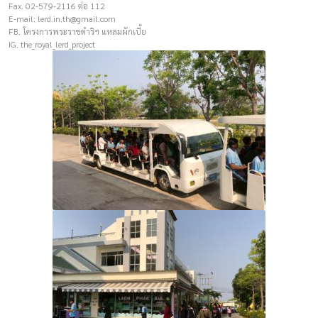
Fax. 02-579-2116 ต่อ 112
E-mail:
lerd.in.th@gmail.com
FB. โครงการพระราชดำริฯ แหลมผักเบี้ย
IG. the_royal_lerd_project