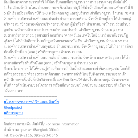
อันเนื่องมาจากพระราชดำริ ได้ต้อนรับคณะศึกษาดูงานจากหน่วยงานต่างๆ ดังต่อไปนี้
1. โรงเรียนวัดบ้านใหม่ อำเภอบางแพ จังหวัดราชบุรี ได้นำนักเรียนชั้นประถมศึกษาปีที่ 5-
6 นักเรียนมัธยมศึกษาปีที่ 1-3 พร้อมคณะครู และผู้บริหาร เข้าศึกษาดูงาน จำนวน 78 คน
2. องค์การบริหารส่วนตำบลดงประคำ อำเภอพรหมพิราม จังหวัดพิษณุโลก ได้นำคณะผู้
บริหาร สมาชิกสภาองค์การบริหารส่วนตำบล ผู้นำท้องที่ ประชาชน พนักงานส่วนตำบล
ลูกจ้าง พนักงานจ้าง และประชาชนตำบลดงประคำ เข้าศึกษาดูงาน จำนวน 91 คน
3. สาขาวิชาสาธารณสุขศาสตร์ คณะวิทยาศาสตร์และเทคโนโลยี มหาวิทยาลัยราชภัฏ
สุรินทร์ ได้นำนักศึกษาในหลักสูตรวิทยาศาสตรบัณฑิต เข้าศึกษาดูงาน จำนวน 65 คน
4. องค์การบริหารส่วนตำบลทุ่งสมอ อำเภอพนมทวน จังหวัดกาญจนบุรี ได้นำอาสาสมัคร
ท้องถิ่นรักษ์โลก (อถล.) เข้าศึกษาดูงาน จำนวน 80 คน
5. องค์การบริหารส่วนตำบลบางเดื่อ อำเภอบางปะหัน จังหวัดพระนครศรีอยุธยา ได้นำ
อาสาสมัครท้องถิ่นรักษ์โลก (อถล.) เข้าศึกษาดูงาน จำนวน 60 คน
ซึ่งทางโครงการฯ ได้ให้ความรู้เกี่ยวกับการบำบัดน้ำเสียและการกำจัดขยะชุมชน โดยใช้
หลักของธรรมชาติช่วยธรรมชาติตามแนวพระราชดำริ โดยรับฟังการบรรยายจากเจ้า
หน้าที่ประชาสัมพันธ์/นักวิชาการสิ่งแวดล้อม รับชมวีดิทัศน์ในห้องประชุม นั่งรถรางชม
พื้นที่การดำเนินงานของโครงการ พร้อมศึกษาระบบนิเวศป่าชายเลนธรรมชาติ เส้นทาง
“มัจฉาบาทา”
————————–————————–
#โครงการพระราชดำริฯแหลมผักเบี้ย
#lerdproject
#ศึกษาดูงาน
————————–————————–
ติดต่อสอบถามเพิ่มเติมได้ที่/ For more information
สำนักงานกรุงเทพฯ (Bangkok Office):
Tel. 02-579-2116, 092-273-0546