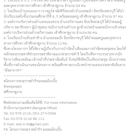
1. โรงเรียน ภ.ป.ร. ราชวิทยาลัย ในพระบรมราชูปถัมภ์ กรุงเทพมหานคร ได้นำคณะครู
และบุคลากรทางการศึกษา เข้าศึกษาดูงาน จำนวน 94 คน
2. โรงเรียนบ้านหนองยาว (ราษฎร์สามัคคีรังสรรค์) อำเภอชะอำ จังหวัดเพชรบุรี ได้นำ
นักเรียนระดับชั้นประถมศึกษาปีที่ 4, 5 พร้อมคณะครู เข้าศึกษาดูงาน จำนวน 97 คน
3. องค์การบริหารส่วนตำบลหนองสรวง อำเภอวิหารแดง จังหวัดสระบุรี ได้นำคณะผู้
บริหาร สมาชิกสภา ผู้นำชุมชน พนักงานส่วนตำบล ลูกจ้างประจำและพนักงานจ้างของ
องค์การบริหารส่วนตำบลวิหารแดง เข้าศึกษาดูงาน จำนวน 86 คน
4. โรงเรียนบ้านห้วยท่าช้าง อำเภอจอมบึง จังหวัดราชบุรี ได้นำคณะครูและบุคลากร
ทางการศึกษา เข้าศึกษาดูงาน จำนวน 12 คน
ซึ่งทางโครงการฯ ได้ให้ความรู้เกี่ยวกับการบำบัดน้ำเสียและการกำจัดขยะชุมชน โดยใช้
หลักของธรรมชาติช่วยธรรมชาติตามแนวพระราชดำริ โดยรับฟังการบรรยายจากนัก
วิชาการสิ่งแวดล้อม/เจ้าหน้าที่ประชาสัมพันธ์ รับชมวีดิทัศน์ในห้องประชุม นั่งรถรางชม
พื้นที่การดำเนินงานของโครงการ พร้อมศึกษาระบบนิเวศป่าชายเลนธรรมชาติเส้นทาง
“มัจฉาบาทา”
————————–————————–
#โครงการพระราชดำริฯแหลมผักเบี้ย
#lerdproject
#ศึกษาดูงาน
————————–————————–
ติดต่อสอบถามเพิ่มเติมได้ที่/ For more information
สำนักงานกรุงเทพฯ (Bangkok Office):
Tel. 02-579-2116, 092-273-0546
Fax. 02-579-2116 ต่อ 112
E-mail:
lerd.in.th@gmail.com
FB. โครงการพระราชดำริฯ แหลมผักเบี้ย