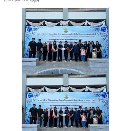
IG. the_royal_lerd_project