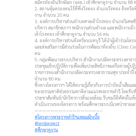
สมัครท้องถิ่นรักษ์โลก (อถล.) เข้าศึกษาดูงาน จำนวน 88 
2. สถานคุ้มครองคนไร้ที่พึ่งวังทอง อำเภอวังทอง จังหวัด
งาน จำนวน 20 คน
3. องค์การบริหารส่วนตำบลศาลเจ้าโรงทอง อำเภอวิเศษชัย
บริหาร สมาชิกสภาฯ พนักงานส่วนตำบล และพนักงานจ้
เจ้าโรงทอง เข้าศึกษาดูงาน จำนวน 56 คน
4. องค์การบริหารส่วนจังหวัดนนทบุรี ได้นำผู้เข้าร่วมโคร
และส่งเสริมการมีส่วนร่วมในการพัฒนาท้องถิ่น (Clinic C
คน
5. กลุ่มพัฒนาระบบบริหาร สำนักงานปลัดกระทรวงสาธารณส
ประชุมเชิงปฏิบัติการเพื่อเพิ่มประสิทธิภาพเครือข่ายผู
ราชการของสำนักงานปลัดกระทรวงสาธารณสุข ประจำปีง
จำนวน 80 คน
ซึ่งทางโครงการฯ ได้ให้ความรู้เกี่ยวกับการบำบัดน้ำเสีย
ของธรรมชาติช่วยธรรมชาติตามแนวพระราชดำริ โดยรับฟั
ประชาสัมพันธ์/นักวิชาการสิ่งแวดล้อม รับชมวีดิทัศน์ในห้
ดำเนินงานของโครงการ พร้อมศึกษาระบบนิเวศป่าชายเล
————————–————————–
#โครงการพระราชดำริฯแหลมผักเบี้ย
#lerdproject
#ศึกษาดูงาน
————————–————————–