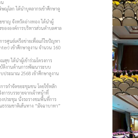
คน
พิษณุโลก ได้นำบุคลากรเข้าศึกษาดู
ชาญ จังหวัดอ่างทอง ได้นำผู้
างขององค์การบริหารส่วนตำบลศาล
งการศูนย์เครือข่ายเพื่อแก้ไขปัญหา
enter) เข้าศึกษาดูงาน จำนวน 160
ุข ได้นำผู้เข้าร่วมโครงการ
้ปฏิบัติงานด้านการพัฒนาระบบ
บประมาณ 2568 เข้าศึกษาดูงาน
และการกำจัดขยะชุมชน โดยใช้หลัก
งการบรรยายจากเจ้าหน้าที่
องประชุม นั่งรถรางชมพื้นที่การ
นธรรมชาติเส้นทาง “มัจฉาบาทา”