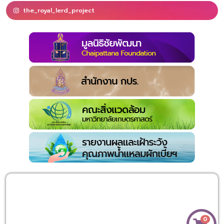
the_royal_lerd_project
0