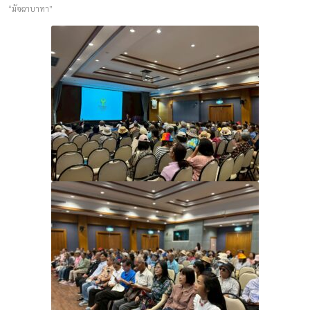
“มัจฉาบาทา”