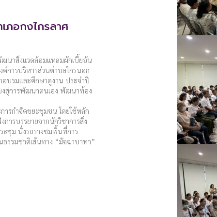
อำเภอกงไกรลาศ
ัฒนาสิ่งแวดล้อมแหลมผักเบี้ยอัน
องค์การบริหารส่วนตำบลไกรนอก
รฝึกอบรมและศึกษาดูงาน ประจำปี
ยงสู่การพัฒนาตนเอง พัฒนาท้อง
และการกำจัดขยะชุมชน โดยใช้หลัก
งการบรรยายจากนักวิชาการสิ่ง
ระชุม นั่งรถรางชมพื้นที่การ
นธรรมชาติเส้นทาง “มัจฉาบาทา”