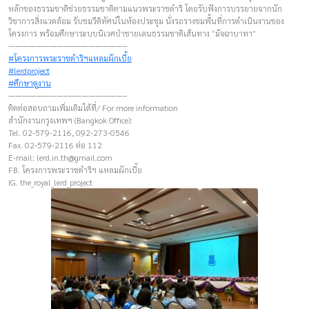
หลักของธรรมชาติช่วยธรรมชาติตามแนวพระราชดำริ โดยรับฟังการบรรยายจากนัก
วิชาการสิ่งแวดล้อม รับชมวีดิทัศน์ในห้องประชุม นั่งรถรางชมพื้นที่การดำเนินงานของ
โครงการ พร้อมศึกษาระบบนิเวศป่าชายเลนธรรมชาติเส้นทาง “มัจฉาบาทา”
————————–————————–
#โครงการพระราชดำริฯแหลมผักเบี้ย
#lerdproject
#ศึกษาดูงาน
————————–————————–
ติดต่อสอบถามเพิ่มเติมได้ที่/ For more information
สำนักงานกรุงเทพฯ (Bangkok Office):
Tel. 02-579-2116, 092-273-0546
Fax. 02-579-2116 ต่อ 112
E-mail:
lerd.in.th@gmail.com
FB. โครงการพระราชดำริฯ แหลมผักเบี้ย
IG. the_royal_lerd_project