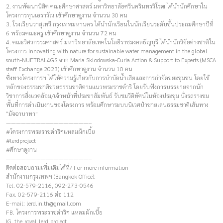
2. งานพัฒนานิสิต คณะศึกษาศาสตร์ มหาวิทยาลัยศรีนครินทรวิโรฒ ได้นำนักศึกษาใน
โครงการทุนเอราวัณ เข้าศึกษาดูงาน จำนวน 30 คน
3. โรงเรียนวาสุเทวี กรุงเทพมหานคร ได้นำนักเรียนในนักเรียนระดับชั้นประถมศึกษาปีที่
6 พร้อมคณะครู เข้าศึกษาดูงาน จำนวน 72 คน
4. คณะวิศวกรรมศาสตร์ มหาวิทยาลัยเทคโนโลยีราชมงคลธัญบุรี ได้นำนักวิจัยต่างชาติใน
โครงการ Innovating with nature for sustainable water management in the global
south-NUETRAL4GS จาก Maria Sklodowska-Curia Action & Support to Experts (MSCA
staff Exchange 2023) เข้าศึกษาดูงาน จำนวน 10 คน
ซึ่งทางโครงการฯ ได้ให้ความรู้เกี่ยวกับการบำบัดน้ำเสียและการกำจัดขยะชุมชน โดยใช้
หลักของธรรมชาติช่วยธรรมชาติตามแนวพระราชดำริ โดยรับฟังการบรรยายจากนัก
วิชาการสิ่งแวดล้อม/เจ้าหน้าที่ประชาสัมพันธ์ รับชมวีดิทัศน์ในห้องประชุม นั่งรถรางชม
พื้นที่การดำเนินงานของโครงการ พร้อมศึกษาระบบนิเวศป่าชายเลนธรรมชาติเส้นทาง
“มัจฉาบาทา”
————————–————————–
#โครงการพระราชดำริฯแหลมผักเบี้ย
#lerdproject
#ศึกษาดูงาน
————————–————————–
ติดต่อสอบถามเพิ่มเติมได้ที่/ For more information
สำนักงานกรุงเทพฯ (Bangkok Office):
Tel. 02-579-2116, 092-273-0546
Fax. 02-579-2116 ต่อ 112
E-mail:
lerd.in.th@gmail.com
FB. โครงการพระราชดำริฯ แหลมผักเบี้ย
IG. the_royal_lerd_project