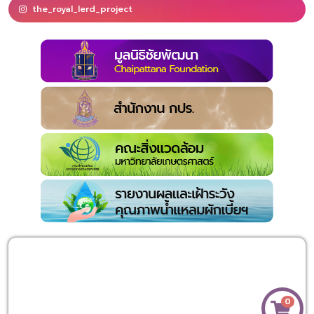
the_royal_lerd_project
0