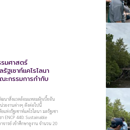
รรมศาสตร์
ลรัฐเซาท์แคโรไลนา
นคณะกรรมการกำกับ
ฒนาสิ่งแวดล้อมแหลมผักเบี้ยอัน
วยงานต่างๆ ดังต่อไปนี้
ัยแห่งรัฐเซาท์แคโรไลนา มลรัฐเซา
ิชา ENCP 440: Sustainable
จารย์ เข้าศึกษาดูงาน จำนวน 20