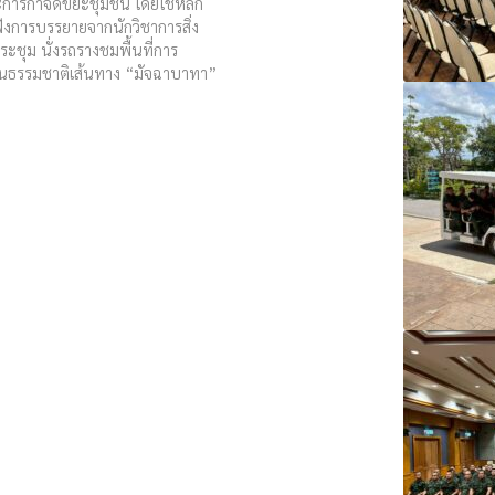
และการกำจัดขยะชุมชน โดยใช้หลัก
งการบรรยายจากนักวิชาการสิ่ง
ระชุม นั่งรถรางชมพื้นที่การ
นธรรมชาติเส้นทาง “มัจฉาบาทา”