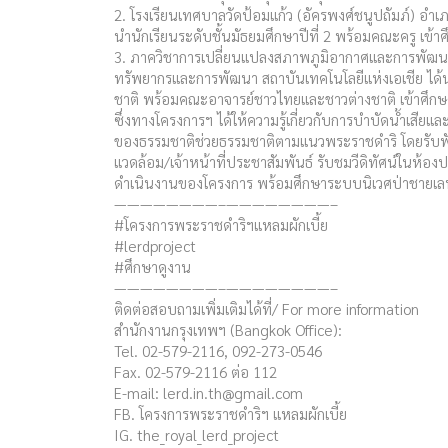
2. โรงเรียนเทศบาลวัดป้อมแก้ว (อัครพงศ์ชนูปถัมภ์) อำเ
นำนักเรียนระดับชั้นมัธยมศึกษาปีที่ 2 พร้อมคณะครู เข
3. ภาควิชาการเปลี่ยนแปลงสภาพภูมิอากาศและการพัฒนาอ
ทรัพยากรและการพัฒนา สถาบันเทคโนโลยีแห่งเอเชีย ได
ชาติ พร้อมคณะอาจารย์ชาวไทยและชาวต่างชาติ เข้าศึก
ซึ่งทางโครงการฯ ได้ให้ความรู้เกี่ยวกับการบำบัดน้ำเสีย
ของธรรมชาติช่วยธรรมชาติตามแนวพระราชดำริ โดยรับฟั
แวดล้อม/เจ้าหน้าที่ประชาสัมพันธ์ รับชมวีดิทัศน์ในห้องป
ดำเนินงานของโครงการ พร้อมศึกษาระบบนิเวศป่าชายเล
————————–————————–
#โครงการพระราชดำริฯแหลมผักเบี้ย
#lerdproject
#ศึกษาดูงาน
————————–————————–
ติดต่อสอบถามเพิ่มเติมได้ที่/ For more information
สำนักงานกรุงเทพฯ (Bangkok Office):
Tel. 02-579-2116, 092-273-0546
Fax. 02-579-2116 ต่อ 112
E-mail:
lerd.in.th@gmail.com
FB. โครงการพระราชดำริฯ แหลมผักเบี้ย
IG. the_royal_lerd_project