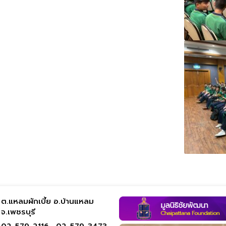
ต.แหลมผักเบี้ย อ.บ้านแหลม
จ.เพชรบุรี