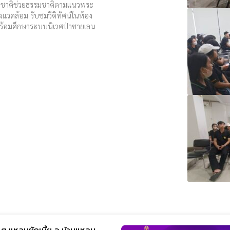
รมชาติช่วยธรรมชาติตามแนวพระ
่งแวดล้อม รับชมวีดิทัศน์ในห้อง
พร้อมศึกษาระบบนิเวศป่าชายเลน