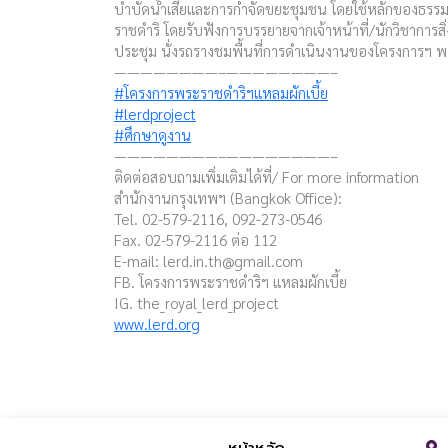
บำบัดน้ำเสียและการกำจัดขยะชุมชน โดยใช้หลักของธร
ราชดำริ โดยรับฟังการบรรยายจากเจ้าหน้าที่/นักวิชาการสิ
ประชุม นั่งรถรางชมพื้นที่การดำเนินงานของโครงการฯ 
————————–————————–
#โครงการพระราชดำริฯแหลมผักเบี้ย
#lerdproject
#ศึกษาดูงาน
————————–————————–
ติดต่อสอบถามเพิ่มเติมได้ที่/ For more information
สำนักงานกรุงเทพฯ (Bangkok Office):
Tel. 02-579-2116, 092-273-0546
Fax. 02-579-2116 ต่อ 112
E-mail:
lerd.in.th@gmail.com
FB. โครงการพระราชดำริฯ แหลมผักเบี้ย
IG. the_royal_lerd_project
www.lerd.org