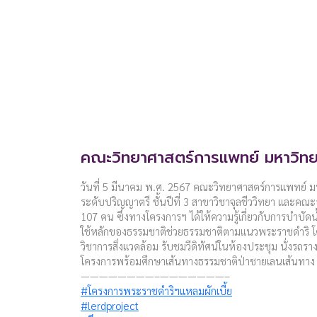
คณะวิทยาศาสตร์การแพทย์ มหาวิทย
วันที่ 5 มีนาคม พ.ศ. 2567 คณะวิทยาศาสตร์การแพทย์ ม
ระดับปริญญาตรี ชั้นปีที่ 3 สาขาวิชาจุลชีววิทยา และคณ
107 คน ซึ่งทางโครงการฯ ได้ให้ความรู้เกี่ยวกับการบำบั
ใช้หลักของธรรมชาติช่วยธรรมชาติตามแนวพระราชดำริ โ
วิชาการสิ่งแวดล้อม รับชมวีดิทัศน์ในห้องประชุม นั่งรถร
โครงการพร้อมศึกษาเส้นทางธรรมชาติป่าชายเลนเส้นทา
————————–———————–
#โครงการพระราชดำริฯแหลมผักเบี้ย
#lerdproject