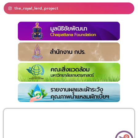
the_royal_lerd_project
0