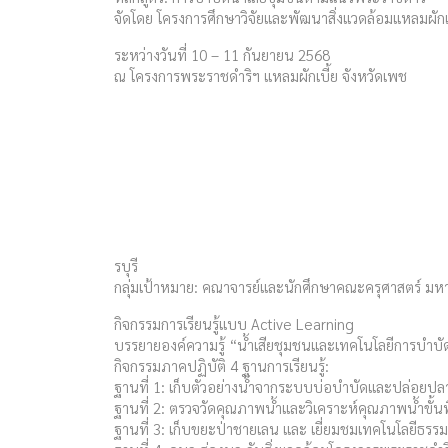
จัดโดย โครงการศึกษาวิจัยและพัฒนาสิ่งแวดล้อมแหลมผักเ
ระหว่างวันที่ 10 – 11 กันยายน 2568
ณ โครงการพระราชดำริฯ แหลมผักเบี้ย จังหวัดเพช
รบุรี
กลุ่มเป้าหมาย: คณาจารย์และนักศึกษาคณะครุศาสตร์ มห
กิจกรรมการเรียนรู้แบบ Active Learning
บรรยายองค์ความรู้ “น้ำเสียชุมชนและเทคโนโลยีการบำบ
กิจกรรมภาคปฏิบัติ 4 ฐานการเรียนรู้:
ฐานที่ 1: เก็บตัวอย่างน้ำจากระบบบ่อบำบัดและปล่อยปล
ฐานที่ 2: ตรวจวัดคุณภาพน้ำและวิเคราะห์คุณภาพน้ำขั้นพ
ฐานที่ 3: เก็บขยะป่าชายเลน และ เยี่ยมชมเทคโนโลยีธร