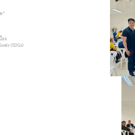
ีต”
ื่อง
Goals (SDGs)