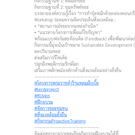
กิจกรรมฐานที่ 1: คัดแยกขยะ
กิจกรรมฐานที่ 2: ขุมทรัพย์ขยะ
บรรยายองค์ความรู้เรื่อง “การทำปุ๋ยหมักด้วยกล่องคอนกร
Workshop ระดมความคิดประเด็นสิ่งแวดล้อม :
• “สถานการณ์ขยะจากแหล่งกำเนิด”
• “แนวทาง/โครงการเพื่อแก้ไขปัญหา”
พร้อมแบบฟอร์มสะท้อนคิด (Feedback) เพื่อพัฒนาต่อเน
กิจกรรมนี้มุ่งเน้นเป้าหมาย Sustainable Development 
ลดปริมาณขยะ
ส่งเสริมการรีไซเคิล
ปลูกฝังพฤติกรรมรักษ์โลก
เสริมภาพลักษณ์องค์กรด้านสิ่งแวดล้อมอย่างยั่งยืน
————————–————————
#โครงการพระราชดำริฯแหลมผักเบี้ย
#lerdproject
#KUvips
#ฝึกอบรม
#จัดการขยะชุมชน
#สิ่งแวดล้อมยั่งยืน
#กิจกรรมProactiveTraining
————————–————————
ติดต่อสอบถามรายละเอียดกิจกรรมฝึกอบรมได้ที่