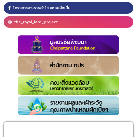
โครงการพระราชดำริฯ แหลมผักเบี้ย
the_royal_lerd_project