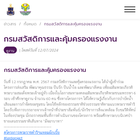
ข่าวสาร
/
ทั้งหมด
/
กรมสวัสดิการและคุ้มครองแรงงาน
กรมสวัสดิการและคุ้มครองแรงงาน
|
โพสต์วันที่ 12/07/2024
ดูงาน
กรมสวัสดิการและคุ้มครองแรงงาน
วันที่ 12 กรกฎาคม พ.ศ. 2567 กรมสวัสดิการและคุ้มครองแรงงาน ได้นำผู้เข้าร่วม
โครงการส่งเสริม พัฒนาคุณธรรม ปันรัก ปันน้ำใจ และพัฒนาสังคม เพื่อเฉลิมพระเกียรติ
พระบามสมเด็จพระเจ้าอยู่หัว เนื่องในโอกาสมหามงคลเฉลิมพระเกียรติพระชนมพรรษา 6
รอบ เข้าศึกษาดูงาน จำนวน 60 คน ซึ่งทางโครงการฯ ได้ให้ความรู้เกี่ยวกับการบำบัดน้ำ
เสียและการกำจัดขยะชุมชน โดยใช้หลักของธรรมชาติช่วยธรรมชาติตามแนวพระราชดำริ
โดยรับฟังการบรรยายจากเจ้าหน้าที่ประชาสัมพันธ์/นักวิชาการสิ่งแวดล้อม รับชมวีดิทัศน์
ในห้องประชุม นั่งรถรางชมพื้นที่การดำเนินงานของโครงการ พร้อมศึกษาระบบนิเวศป่า
ชายเลนธรรมชาติเส้นทาง “มัจฉาบาทา”
————————–——————–
#โครงการพระราชดำริฯแหลมผักเบี้ย
#lerdproject