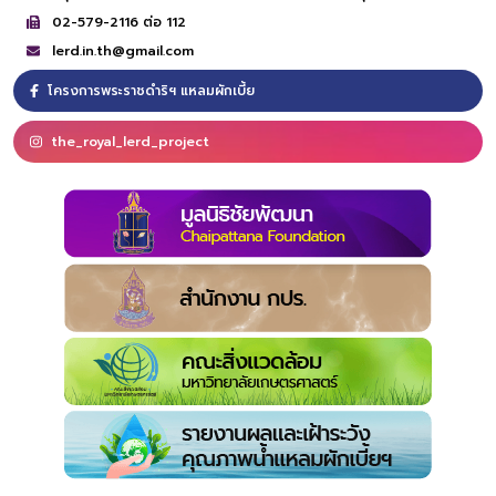
02-579-2116 ต่อ 112
lerd.in.th@gmail.com
โครงการพระราชดำริฯ แหลมผักเบี้ย
the_royal_lerd_project