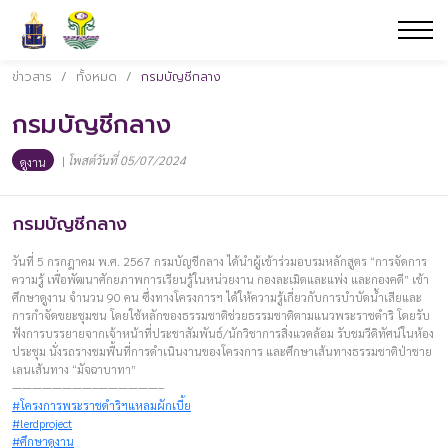
ข่าวสาร
/
ทั้งหมด
/
กรมบัญชีกลาง
กรมบัญชีกลาง
|
โพสต์วันที่ 05/07/2024
ดูงาน
กรมบัญชีกลาง
วันที่ 5 กรกฎาคม พ.ศ. 2567 กรมบัญชีกลาง ได้นำผู้เข้าร่วมอบรมหลักสูตร “การจัดการ
ความรู้ เพื่อพัฒนาศักยภาพการเรียนรู้ในหน่วยงาน กองละเมิดและแพ่ง และกองคดี” เข้า
ศึกษาดูงาน จำนวน 90 คน ซึ่งทางโครงการฯ ได้ให้ความรู้เกี่ยวกับการบำบัดน้ำเสียและ
การกำจัดขยะชุมชน โดยใช้หลักของธรรมชาติช่วยธรรมชาติตามแนวพระราชดำริ โดยรับ
ฟังการบรรยายจากเจ้าหน้าที่ประชาสัมพันธ์/นักวิชาการสิ่งแวดล้อม รับชมวีดิทัศน์ในห้อง
ประชุม นั่งรถรางชมพื้นที่การดำเนินงานของโครงการ และศึกษาเส้นทางธรรมชาติป่าชาย
เลนเส้นทาง “มัจฉาบาทา”
————————–——————–
#โครงการพระราชดำริฯแหลมผักเบี้ย
#lerdproject
#ศึกษาดูงาน