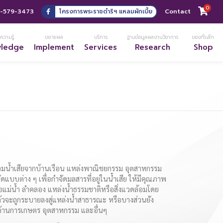
0
-579-3473
โครงการพระราชดำริฯ แหลมผักเบี้ย
Contact
ความรู้
ขยายผล
บริการ
ฐานข้อมูลผลงานวิชาการ
ของที่ระลึก
wledge
Implement
Services
Research
Shop
รวมน้ำเสียจากบ้านเรือน แหล่งพาณิชยกรรม อุตสาหกรรม
แบบต่าง ๆ เพื่อกำจัดมลสารที่อยู่ในน้ำเสีย ให้มีคุณภาพ
ต่อแม่น้ำ ลำคลอง แหล่งน้ำธรรมชาติหรือสิ่งแวดล้อมโดย
ล้วจะถูกระบายลงสู่แหล่งน้ำสาธารณะ หรือบางส่วนยัง
้านการเกษตร อุตสาหกรรม และอื่นๆ