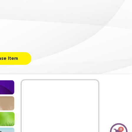
ase Item
0